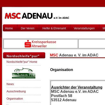
Home
Der Verein
Helfer & Ehrenamt
Veranstaltungen
M
MSC
Adenau e. V. im ADAC
Nordschleife"pur"
Nordschleife"pur" Home
Organisation
News
Ausrichter der Veranstaltung
MSC Adenau e.V. im ADAC
Ausschreibung
Postfach 58
Organisation
53512 Adenau