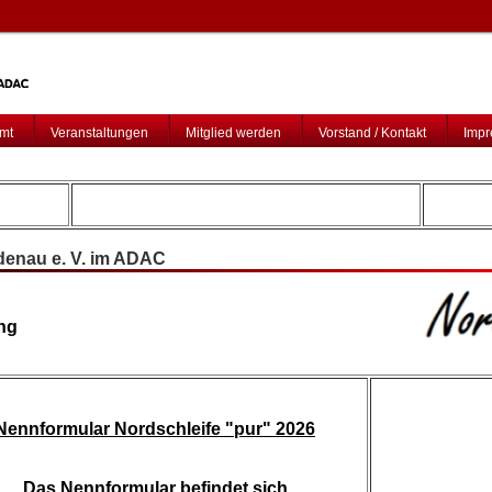
amt
Veranstaltungen
Mitglied werden
Vorstand / Kontakt
Impr
enau e. V. im ADAC
ng
Nennformular Nordschleife "pur" 2026
Das Nennformular befindet sich