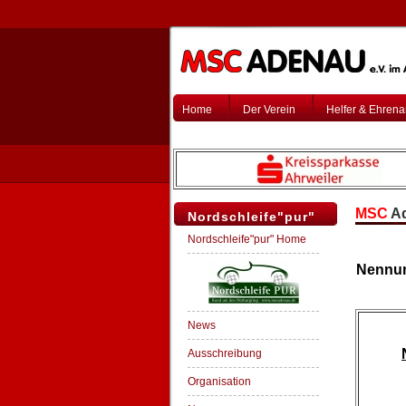
Home
Der Verein
Helfer & Ehren
MSC
Ad
Nordschleife"pur"
Nordschleife"pur" Home
Nennu
News
Ausschreibung
Organisation