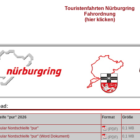
Touristenfahrten Nürburgring
Fahrordnung
(hier klicken)
ad:
eife "pur" 2026
Format
Größe
lar Nordschleife "pur"
0,1 MB
(PDF)
lar Nordschleife "pur" (Word Dokument)
0,1 MB
(PDF)