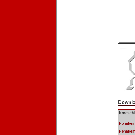
Downlo
Nordschl
Nennformu
Nennformu