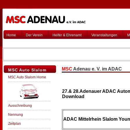
Home
Der Verein
Helfer & Ehrenamt
Veranstaltungen
M
MSC
Adenau e. V. im ADAC
MSC Auto Slalom
MSC Auto Slalom Home
27.& 28.Adenauer ADAC Autom
Download
Ausschreibung
Nennung
ADAC Mittelrhein Slalom You
Zeitplan