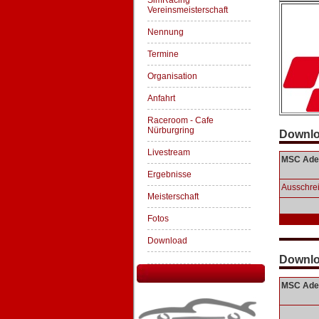
SimRacing
Vereinsmeisterschaft
Nennung
Termine
Organisation
Anfahrt
Raceroom - Cafe
Nürburgring
Downlo
Livestream
MSC Aden
Ergebnisse
Ausschre
Meisterschaft
Fotos
Download
Downlo
MSC Aden