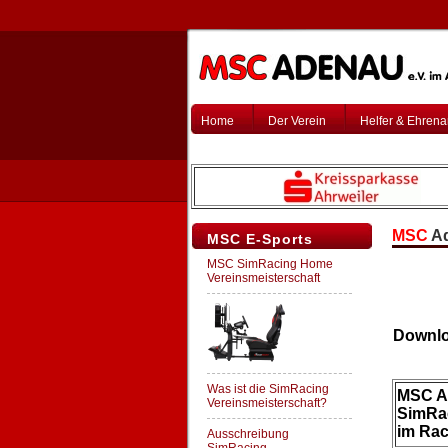
Home
Der Verein
Helfer & Ehren
MSC
Ad
MSC E-Sports
MSC SimRacing Home
Vereinsmeisterschaft
Downl
Was ist die SimRacing
MSC A
Vereinsmeisterschaft?
SimRac
im Ra
Ausschreibung