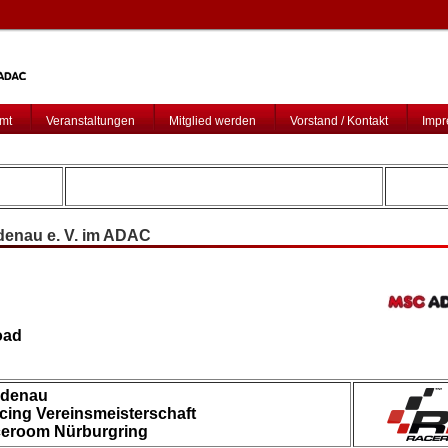
amt
Veranstaltungen
Mitglied werden
Vorstand / Kontakt
Impr
enau e. V. im ADAC
oad
denau
ing Vereinsmeisterschaft
ceroom Nürburgring