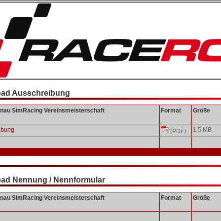
ad Ausschreibung
au SimRacing Vereinsmeisterschaft
Format
Größe
ibung
1,5 MB
(PDF)
ad Nennung / Nennformular
au SimRacing Vereinsmeisterschaft
Format
Größe