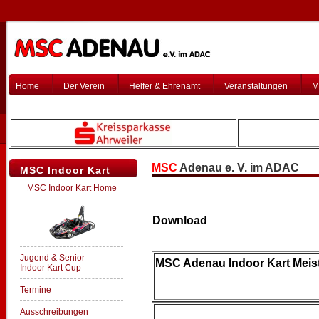
Home
Der Verein
Helfer & Ehrenamt
Veranstaltungen
M
MSC
Adenau e. V. im ADAC
MSC Indoor Kart
MSC Indoor Kart Home
Download
Jugend & Senior
MSC Adenau Indoor Kart Meis
Indoor Kart Cup
Termine
Ausschreibungen