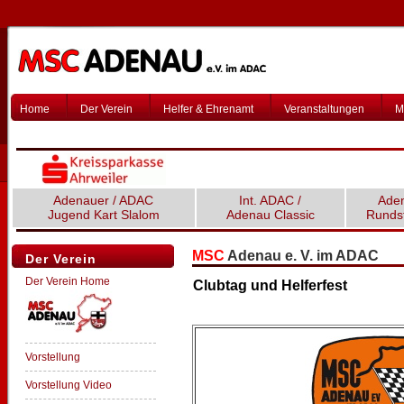
Home
Der Verein
Helfer & Ehrenamt
Veranstaltungen
M
Adenauer / ADAC
Int. ADAC /
Ade
Jugend Kart Slalom
Adenau Classic
Runds
MSC
Adenau e. V. im ADAC
Der Verein
Der Verein Home
Clubtag und Helferfest
Vorstellung
Vorstellung Video